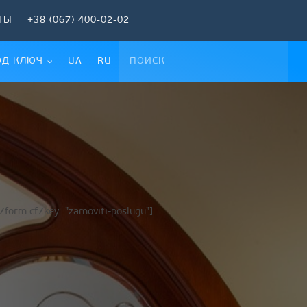
ТЫ
+38 (067) 400-02-02
ОД КЛЮЧ
UA
RU
f7form cf7key="zamoviti-poslugu"]