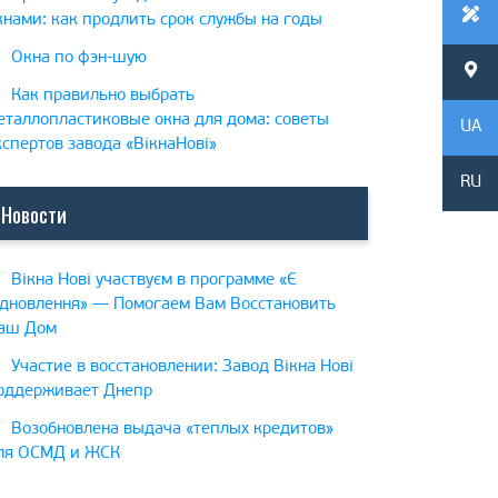
кнами: как продлить срок службы на годы
Окна по фэн-шую
Как правильно выбрать
еталлопластиковые окна для дома: советы
UA
кспертов завода «ВікнаНові»
RU
Новости
Вікна Нові участвуєм в программе «Є
ідновлення» — Помогаем Вам Восстановить
аш Дом
Участие в восстановлении: Завод Вікна Нові
оддерживает Днепр
Возобновлена выдача «теплых кредитов»
ля ОСМД и ЖСК