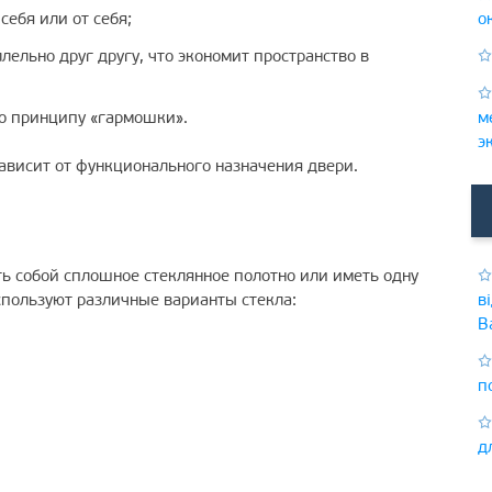
себя или от себя;
о
ельно друг другу, что экономит пространство в
по принципу «гармошки».
м
э
ависит от функционального назначения двери.
ь собой сплошное стеклянное полотно или иметь одну
спользуют различные варианты стекла:
в
В
п
д