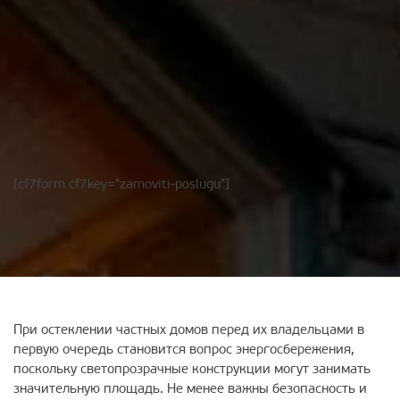
[cf7form cf7key="zamoviti-poslugu"]
При остеклении частных домов перед их владельцами в
первую очередь становится вопрос энергосбережения,
поскольку светопрозрачные конструкции могут занимать
значительную площадь. Не менее важны безопасность и