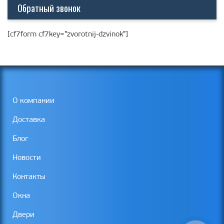
Обратный звонок
[cf7form cf7key="zvorotnij-dzvinok"]
О компании
Доставка
Блог
Новости
Контакты
Окна
Двери