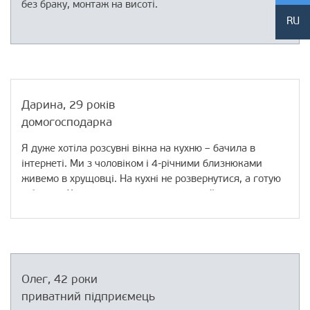
без браку, монтаж на висоті.
RU
Головне, клієнти задоволені. Планую працювати і далі.
Дарина, 29 років
домогосподарка
Я дуже хотіла розсувні вікна на кухню – бачила в
інтернеті. Ми з чоловіком і 4-річними близнюками
живемо в хрущовці. На кухні не розвернутися, а готую
я багато. Хоч є витяжка, все одно постійно відкриваю
вікна – і вже півкухні займається.
Коли вирішили поміняти вікна, я наполягла на
розсувних. Так, обійшлося дорожче, але не набагато.
Ми вибрали виробника «ВікнаНові» якраз через
Олег, 42 роки
нормальні ціни і гарні відгуки по якості.
приватний підприємець
Зараз я на вікна не натішуся. Місце економиться