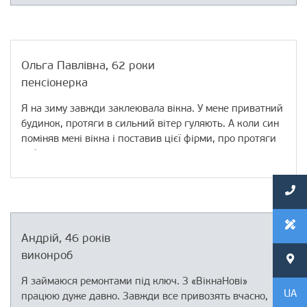
своїх будинків і квартир.
За 5 років роботи у мене немає нарікань – рекламацій
нуль, терміни по доставці дотримуються, конструкції
Ольга Павлівна, 62 роки
якісні. Планую співпрацювати і далі, може, навіть
пенсіонерка
розширюсь на інше курортне місто поблизу.
Я на зиму завжди заклеювала вікна. У мене приватний
будинок, протяги в сильний вітер гуляють. А коли син
поміняв мені вікна і поставив цієї фірми, про протяги
забула.
Навіть газу на АГВ менше палиться. Добре роблять,
молодці!
Андрій, 46 років
виконроб
Я займаюся ремонтами під ключ. З «ВікнаНові»
UA
працюю дуже давно. Завжди все привозять вчасно,