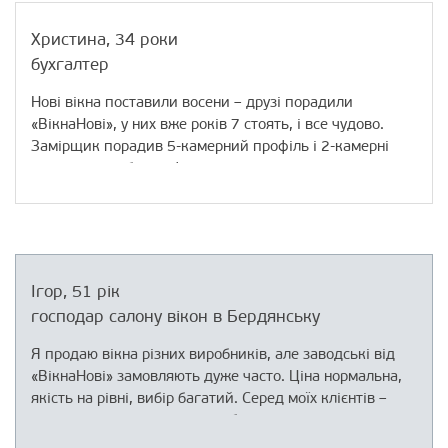
Христина, 34 роки
бухгалтер
Нові вікна поставили восени – друзі порадили
«ВікнаНові», у них вже років 7 стоять, і все чудово.
Замірщик порадив 5-камерний профіль і 2-камерні
склопакети з багатофункціональним і
енергозберігаючим склом. Чоловік погодився, різниця
в ціні була несуттєва, а вікна ставляться не на один
день.
Після установки відразу помітили гарну шумоізоляцію.
Ігор, 51 рік
Коли похолодало, а опалення ще не включили, в
господар салону вікон в Бердянську
квартирі було набагато тепліше, ніж раніше.
Обігрівачем майже не користувалися. Так що, ми
Я продаю вікна різних виробників, але заводські від
задоволені.
«ВікнаНові» замовляють дуже часто. Ціна нормальна,
якість на рівні, вибір багатий. Серед моїх клієнтів –
приватні пансіонати, готелі, бази відпочинку,
ресторани. Багато простих людей, які купують для