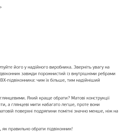
ь
пуйте його у надійного виробника. Зверніть увагу на
ідвіконник завжди порожнистий із внутрішніми ребрами
ПВХ-підвіконника: чим їх більше, тим надійніший
 глянцевими. Який краще обрати? Матові конструкції
ти, а глянцеві мити набагато легше, проте вони
матовій поверхні подряпини помітні значно менше, ніж на
е, як правильно обрати підвіконник!