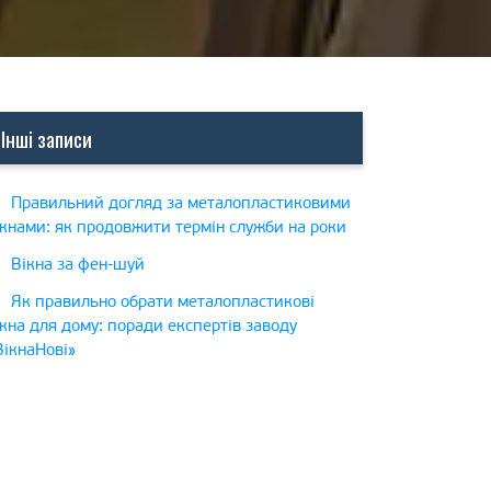
Інші записи
Правильний догляд за металопластиковими
ікнами: як продовжити термін служби на роки
Вікна за фен-шуй
Як правильно обрати металопластикові
ікна для дому: поради експертів заводу
ВікнаНові»