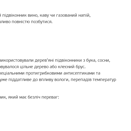
 підвіконник вино, каву чи газований напій,
ливо повністю позбутися.
використовували дерев’яні підвіконники з бука, сосни,
вувалося цільне дерево або клеєний брус.
спеціальними протигрибковими антисептиками та
дуже піддатливе до впливу вологи, перепадів температур
ик, який має безліч переваг: