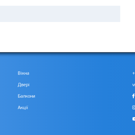
Вікна
+
Двері
v
Балкони
Акції