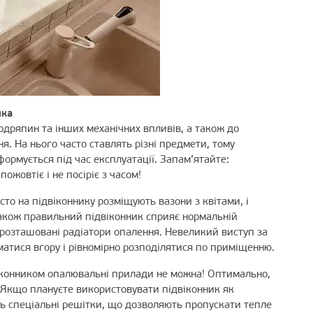
ика
одряпин та інших механічних впливів, а також до
. На нього часто ставлять різні предмети, тому
формується під час експлуатації. Запам’ятайте:
ожовтіє і не посіріє з часом!
то на підвіконнику розміщують вазони з квітами, і
Також правильний підвіконник сприяє нормальній
о розташовані радіатори опалення. Невеликий виступ за
матися вгору і рівномірно розподілятися по приміщенню.
віконником опалювальні прилади не можна! Оптимально,
. Якщо плануєте використовувати підвіконник як
ть спеціальні решітки, що дозволяють пропускати тепле