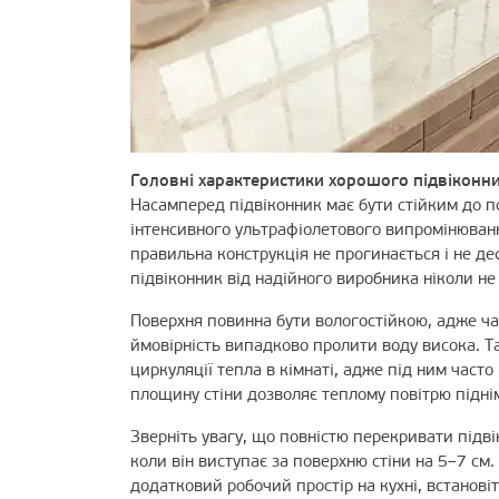
Головні характеристики хорошого підвіконн
Насамперед підвіконник має бути стійким до п
інтенсивного ультрафіолетового випромінювання
правильна конструкція не прогинається і не де
підвіконник від надійного виробника ніколи не п
Поверхня повинна бути вологостійкою, адже час
ймовірність випадково пролити воду висока. 
циркуляції тепла в кімнаті, адже під ним част
площину стіни дозволяє теплому повітрю підні
Зверніть увагу, що повністю перекривати під
коли він виступає за поверхню стіни на 5–7 см
додатковий робочий простір на кухні, встанові