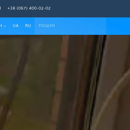
И
+38 (067) 400-02-02
Ч
UA
RU