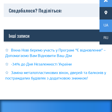
Сподобалося? Поділіться:
UA
Інші записи
RU
Вікна Нові беремо участь у Програмі “Є відновлення” –
Допомагаємо Вам Відновити Ваш Дім
-34% до Дня Незалежності України
Заміна металопластикових вікон, дверей та балконів у
постраждалих будівлях з додатковою знижкою!