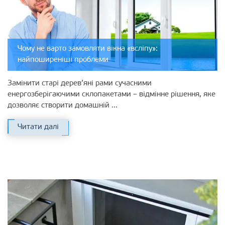
Чому не варто замовляти вікна «всліпу»:
найпоширеніші проблеми
Замінити старі дерев’яні рами сучасними
енергозберігаючими склопакетами – відмінне рішення, яке
дозволяє створити домашній ...
Читати далі